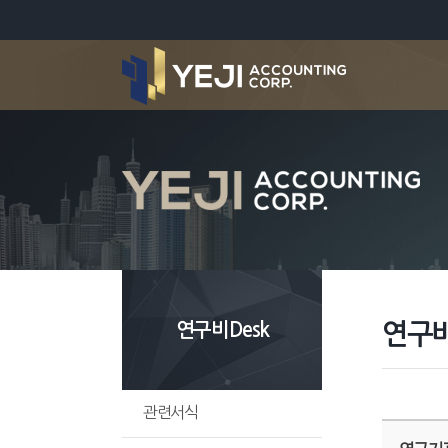
연구비Desk
연구비
관련서식