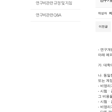
연구기관
연구비관련 규정 및 지침
작성자
지
연구비관련 Q&A
이전글
- 연구
아래 예
가. 대학
나. 동
또는 계
- 비영
- 시험
그 비용
- 시험
- 비영리