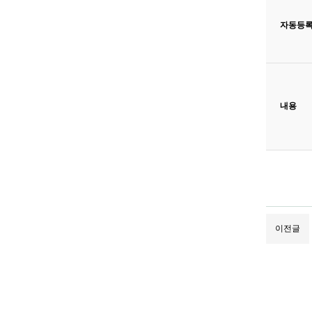
자동등
새로고침
내용
이전글