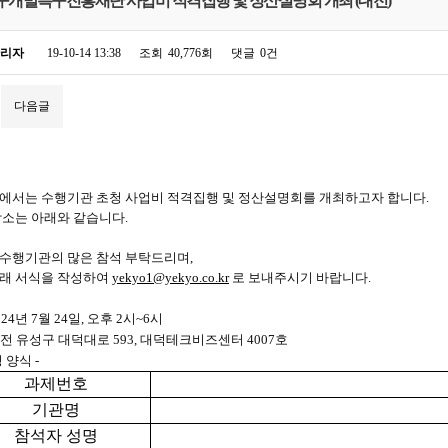
 연구개발특구진흥재단 사업비 적격집행 및 정산설명회 개최 (대전)
리자
19-10-14 13:38
조회
40,776회
댓글
0건
다음글
에서는 수행기관 초청 사업비 적격집행 및 정산설명회를 개최하고자 합니다
.
장소는 아래와 같습니다
.
수행기관의 많은 참석 부탁드리며
,
래 서식을 작성하여
yekyo1@yekyo.co.kr
로 보내주시기 바랍니다
.
024
년
7
월
24
일
,
오후
2
시
~6
시
전 유성구 대덕대로
593,
대덕테크비즈센터
4007
호
 양식
-
과제번호
기관명
참석자 성명