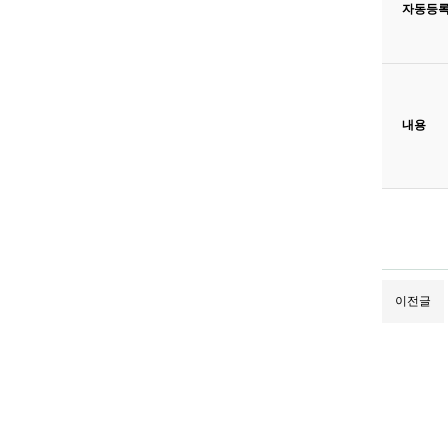
자동등
새로고침
내용
이전글