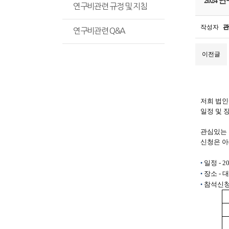
2024
연구비관련 규정 및 지침
작성자
관
연구비관련 Q&A
이전글
저희 법인
일정 및 
관심있는 
신청은 아
일정
- 2
•
장소
-
대
•
참석신청
•