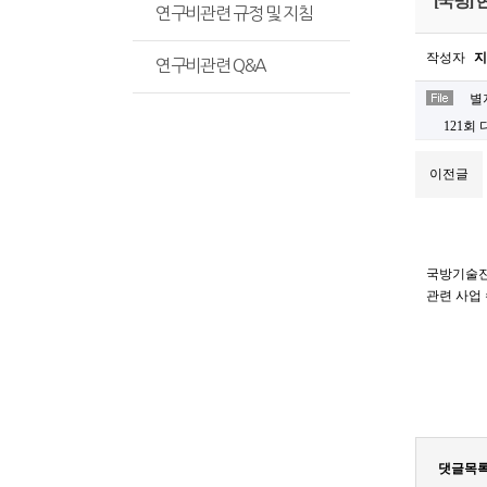
[국방]
연구비관련 규정 및 지침
작성자
지
연구비관련 Q&A
별지
121회
이전글
국방기술진
관련 사업
댓글목