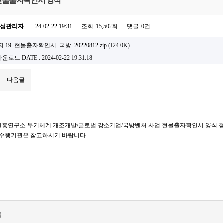
 현물출자확인서 양식
성관리자
24-02-22 19:31
조회
15,502회
댓글
0건
 19_현물출자확인서_국방_20220812.zip
(124.0K)
 다운로드
DATE : 2024-02-22 19:31:18
다음글
흥연구소 무기체계 개조개발/글로벌 강소기업/국방벤처 사업 현물출자확인서 양식 
 수행기관은 참고하시기 바랍니다.
록